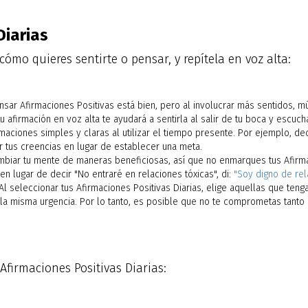
Diarias
ómo quieres sentirte o pensar, y repítela en voz alta:
nsar Afirmaciones Positivas está bien, pero al involucrar más sentidos, mú
u afirmación en voz alta te ayudará a sentirla al salir de tu boca y escuch
maciones simples y claras al utilizar el tiempo presente. Por ejemplo, dec
r tus creencias en lugar de establecer una meta.
ambiar tu mente de maneras beneficiosas, así que no enmarques tus Afirm
en lugar de decir "No entraré en relaciones tóxicas", di:
"Soy digno de rel
Al seleccionar tus Afirmaciones Positivas Diarias, elige aquellas que tenga
 la misma urgencia. Por lo tanto, es posible que no te comprometas tanto 
Afirmaciones Positivas Diarias: