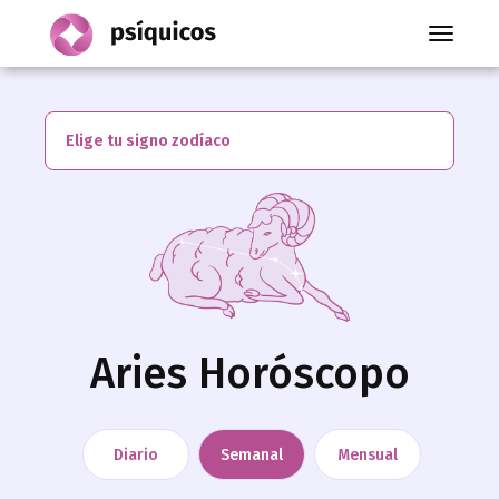
Toggle
navigati
Elige tu signo zodíaco
Aries Horóscopo
Diario
Semanal
Mensual