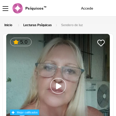
TM
Psíquicos
Accede
Ingresa
Inicio
Lecturas Psíquicas
Sendero de luz
5.0
Mejor calificados