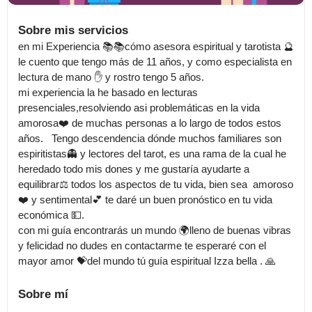
Sobre mis servicios
en mi Experiencia 📚📚cómo asesora espiritual y tarotista 🔮
le cuento que tengo más de 11 años, y como especialista en 
lectura de mano ✋ y rostro tengo 5 años.

mi experiencia la he basado en lecturas 
presenciales,resolviendo asi problemáticas en la vida 
amorosa❤️ de muchas personas a lo largo de todos estos 
años.   Tengo descendencia dónde muchos familiares son 
espiritistas👻 y lectores del tarot, es una rama de la cual he 
heredado todo mis dones y me gustaría ayudarte a 
equilibrar⚖️ todos los aspectos de tu vida, bien sea  amoroso
❤️ y sentimental💕 te daré un buen pronóstico en tu vida 
económica 💵.

con mi guía encontrarás un mundo 🌍lleno de buenas vibras 
y felicidad no dudes en contactarme te esperaré con el 
mayor amor 💝del mundo tú guía espiritual Izza bella . 🙏
Sobre mí