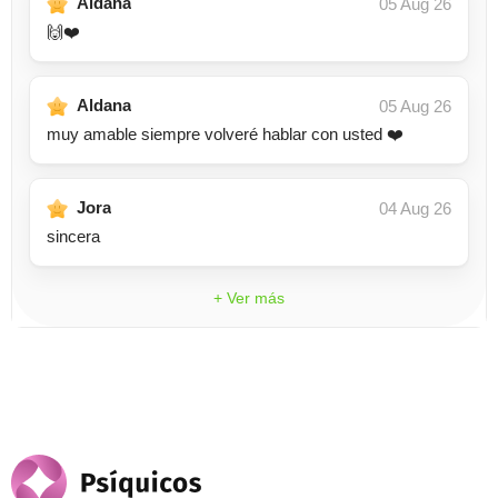
Aldana
05 Aug 26
🙌❤️
Aldana
05 Aug 26
muy amable siempre volveré hablar con usted ❤️
Jora
04 Aug 26
sincera
+ Ver más