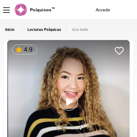
TM
Psíquicos
Accede
Ingresa
Inicio
Lecturas Psíquicas
Izza bella
4.9