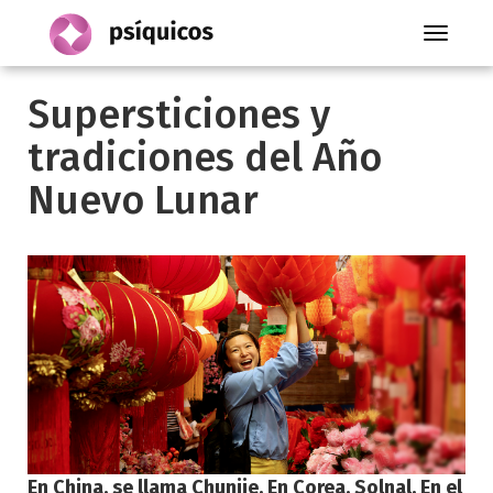
Toggle
navigati
Supersticiones y
tradiciones del Año
Nuevo Lunar
En China, se llama Chunjie. En Corea, Solnal. En el