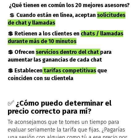
¿Qué tienen en común los 20 mejores asesores?
💲
Cuando están en línea, aceptan
solicitudes
de chat y llamadas
💲 Retienen a los clientes en
chats / llamadas
durante más de 10 minutos
💲 Ofrecen
servicios dentro del chat
para
aumentar las ganancias de cada chat
💲 Establecen
tarifas competitivas
que
coinciden con su clientela
✅
¿Cómo puedo determinar el
precio correcto para mí?
Te aconsejamos que te tomes un tiempo para
evaluar seriamente la tarifa que fijas. ¿Pagarías
una sesión con alguien como tú a ese precio por