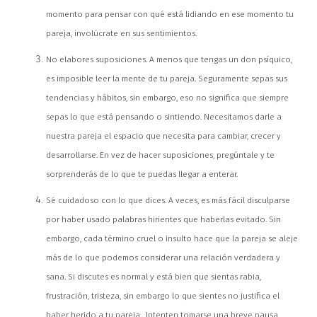
momento para pensar con qué está lidiando en ese momento tu
pareja, involúcrate en sus sentimientos.
No elabores suposiciones. A menos que tengas un don psíquico,
es imposible leer la mente de tu pareja. Seguramente sepas sus
tendencias y hábitos, sin embargo, eso no significa que siempre
sepas lo que está pensando o sintiendo. Necesitamos darle a
nuestra pareja el espacio que necesita para cambiar, crecer y
desarrollarse. En vez de hacer suposiciones, pregúntale y te
sorprenderás de lo que te puedas llegar a enterar.
Sé cuidadoso con lo que dices. A veces, es más fácil disculparse
por haber usado palabras hirientes que haberlas evitado. Sin
embargo, cada término cruel o insulto hace que la pareja se aleje
más de lo que podemos considerar una relación verdadera y
sana. Si discutes es normal y está bien que sientas rabia,
frustración, tristeza, sin embargo lo que sientes no justifica el
haber herido a tu pareja. Intenten tomarse una breve pausa,