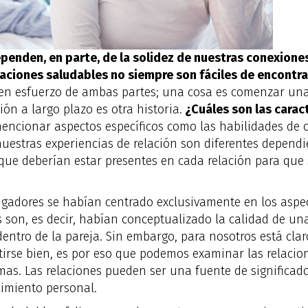
ependen, en parte, de la solidez de nuestras conexione
iaciones saludables no siempre son fáciles de encontra
ren esfuerzo de ambas partes; una cosa es comenzar un
ón a largo plazo es otra historia.
¿Cuáles son las caract
cionar aspectos específicos como las habilidades de c
nuestras experiencias de relación son diferentes depen
 que deberían estar presentes en cada relación para que 
gadores se habían centrado exclusivamente en los aspec
 son, es decir, habían conceptualizado la calidad de un
entro de la pareja. Sin embargo, para nosotros está cla
irse bien, es por eso que podemos examinar las relaci
mas. Las relaciones pueden ser una fuente de significado
ecimiento personal.