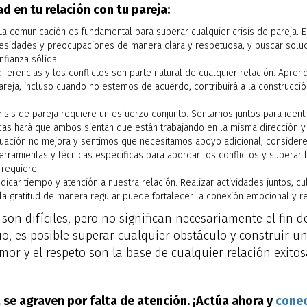
ad en tu relación con tu pareja:
a comunicación es fundamental para superar cualquier crisis de pareja. E
esidades y preocupaciones de manera clara y respetuosa, y buscar soluci
fianza sólida.
diferencias y los conflictos son parte natural de cualquier relación. Apren
areja, incluso cuando no estemos de acuerdo, contribuirá a la construcc
risis de pareja requiere un esfuerzo conjunto. Sentarnos juntos para iden
as hará que ambos sientan que están trabajando en la misma dirección y f
ituación no mejora y sentimos que necesitamos apoyo adicional, consider
rramientas y técnicas específicas para abordar los conflictos y superar 
 requiere.
car tiempo y atención a nuestra relación. Realizar actividades juntos, cul
a gratitud de manera regular puede fortalecer la conexión emocional y redu
son difíciles, pero no significan necesariamente el fin d
 es posible superar cualquier obstáculo y construir un
l amor y el respeto son la base de cualquier relación exitos
a se agraven por falta de atención. ¡Actúa ahora y
conec