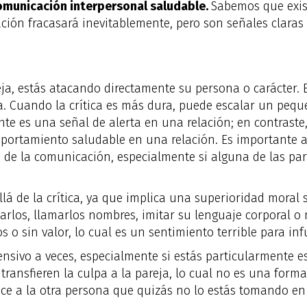
omunicación interpersonal saludable.
Sabemos que exist
ción fracasará inevitablemente, pero son señales claras
ja, estás atacando directamente su persona o carácter. E
a. Cuando la crítica es más dura, puede escalar un pequ
nte es una señal de alerta en una relación; en contraste,
mportamiento saludable en una relación. Es importante a
to de la comunicación, especialmente si alguna de las pa
lá de la crítica, ya que implica una superioridad moral 
lizarlos, llamarlos nombres, imitar su lenguaje corporal o
 o sin valor, lo cual es un sentimiento terrible para infu
ensivo a veces, especialmente si estás particularmente e
ransfieren la culpa a la pareja, lo cual no es una forma
dice a la otra persona que quizás no lo estás tomando en