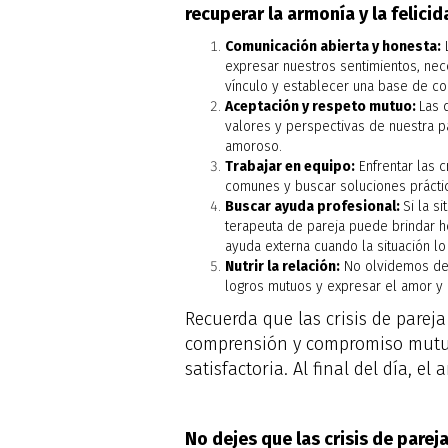
recuperar la armonía y la felicid
Comunicación abierta y honesta:
L
expresar nuestros sentimientos, nec
vínculo y establecer una base de con
Aceptación y respeto mutuo:
Las 
valores y perspectivas de nuestra p
amoroso.
Trabajar en equipo:
Enfrentar las c
comunes y buscar soluciones práctic
Buscar ayuda profesional:
Si la s
terapeuta de pareja puede brindar he
ayuda externa cuando la situación lo
Nutrir la relación:
No olvidemos dedi
logros mutuos y expresar el amor y l
Recuerda que las crisis de pareja 
comprensión y compromiso mutuo,
satisfactoria. Al final del día, e
No dejes que las crisis de parej